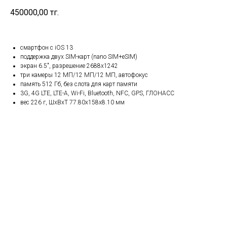
450000,00
тг.
смартфон с iOS 13
поддержка двух SIM-карт (nano SIM+eSIM)
экран 6.5", разрешение 2688x1242
три камеры 12 МП/12 МП/12 МП, автофокус
память 512 Гб, без слота для карт памяти
3G, 4G LTE, LTE-A, Wi-Fi, Bluetooth, NFC, GPS, ГЛОНАСС
вес 226 г, ШxВxТ 77.80x158x8.10 мм