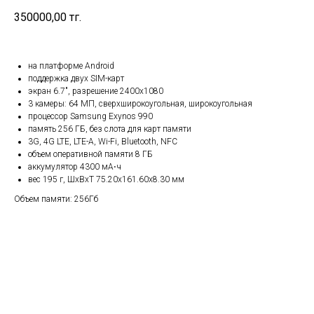
350000,00
тг.
на платформе Android
поддержка двух SIM-карт
экран 6.7", разрешение 2400x1080
3 камеры: 64 МП, сверхширокоугольная, широкоугольная
процессор Samsung Exynos 990
память 256 ГБ, без слота для карт памяти
3G, 4G LTE, LTE-A, Wi-Fi, Bluetooth, NFC
объем оперативной памяти 8 ГБ
аккумулятор 4300 мА⋅ч
вес 195 г, ШxВxТ 75.20x161.60x8.30 мм
Объем памяти: 256Гб