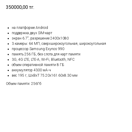
350000,00
тг.
на платформе Android
поддержка двух SIM-карт
экран 6.7", разрешение 2400x1080
3 камеры: 64 МП, сверхширокоугольная, широкоугольная
процессор Samsung Exynos 990
память 256 ГБ, без слота для карт памяти
3G, 4G LTE, LTE-A, Wi-Fi, Bluetooth, NFC
объем оперативной памяти 8 ГБ
аккумулятор 4300 мА⋅ч
вес 195 г, ШxВxТ 75.20x161.60x8.30 мм
Объем памяти: 256Гб