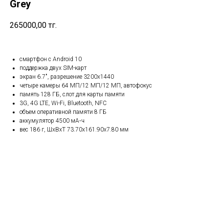
Grey
265000,00
тг.
смартфон с Android 10
поддержка двух SIM-карт
экран 6.7", разрешение 3200x1440
четыре камеры 64 МП/12 МП/12 МП, автофокус
память 128 ГБ, слот для карты памяти
3G, 4G LTE, Wi-Fi, Bluetooth, NFC
объем оперативной памяти 8 ГБ
аккумулятор 4500 мА⋅ч
вес 186 г, ШxВxТ 73.70x161.90x7.80 мм