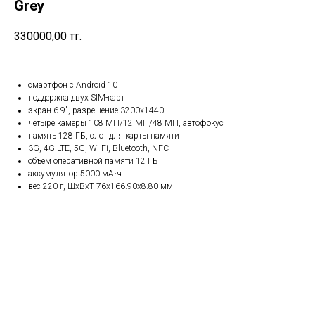
Grey
330000,00
тг.
смартфон с Android 10
поддержка двух SIM-карт
экран 6.9", разрешение 3200x1440
четыре камеры 108 МП/12 МП/48 МП, автофокус
память 128 ГБ, слот для карты памяти
3G, 4G LTE, 5G, Wi-Fi, Bluetooth, NFC
объем оперативной памяти 12 ГБ
аккумулятор 5000 мА⋅ч
вес 220 г, ШxВxТ 76x166.90x8.80 мм