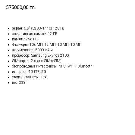
575000,00
тг.
экран: 6.8" (3200x1440) 120 Гц
оперативная память: 12 ГБ
память: 256 ГБ
4 камеры: 108 МП, 12 МП, 10 МП, 10 МП
аккумулятор: 5000 мА·ч
процессор: Samsung Exynos 2100
SIM-карты: 2 (nano SIM+eSIM)
беспроводные интерфейсы: NFC, Wi-Fi, Bluetooth
интернет: 4G LTE, 5G
степень защиты: IP68
вес: 228 г