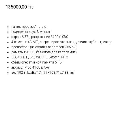
135000,00
тг.
на платформе Android
поддержка двух SIM-карт
экран 6.57", разрешение 2400x1080
4 камеры: 48 МП, сверхширокоугольная, датчик глубины, макро
процессор Qualcomm Snapdragon 765 5G
память 128 ГБ, без слота для карт памяти
3G, 4G LTE, 5G, Wi-Fi, Bluetooth, NFC
объем оперативной памяти 6 ГБ
аккумулятор 4160 мА⋅ч
вес 192 г, ШxВxТ 74.77x163.71x7.88 мм