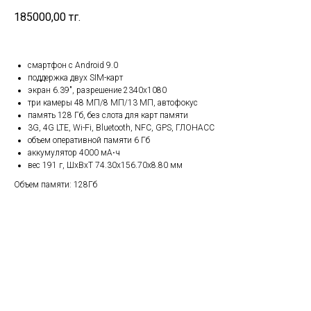
185000,00
тг.
смартфон с Android 9.0
поддержка двух SIM-карт
экран 6.39", разрешение 2340x1080
три камеры 48 МП/8 МП/13 МП, автофокус
память 128 Гб, без слота для карт памяти
3G, 4G LTE, Wi-Fi, Bluetooth, NFC, GPS, ГЛОНАСС
объем оперативной памяти 6 Гб
аккумулятор 4000 мА⋅ч
вес 191 г, ШxВxТ 74.30x156.70x8.80 мм
Объем памяти: 128Гб