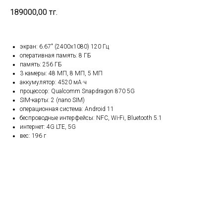
189000,00
тг.
экран: 6.67" (2400x1080) 120 Гц
оперативная память: 8 ГБ
память: 256 ГБ
3 камеры: 48 МП, 8 МП, 5 МП
аккумулятор: 4520 мА·ч
процессор: Qualcomm Snapdragon 870 5G
SIM-карты: 2 (nano SIM)
операционная система: Android 11
беспроводные интерфейсы: NFC, Wi-Fi, Bluetooth 5.1
интернет: 4G LTE, 5G
вес: 196 г