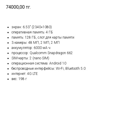
74000,00
тг.
экран: 6.53" (2340×1080)
оперативная память: 4 ГБ
память: 128 ГБ, слот для карты памяти
3 камеры: 48 МП, 2 МП, 2 МП
аккумулятор: 6000 мА·ч
процессор: Qualcomm Snapdragon 662
SIM-карты: 2 (nano SIM)
операционная система: Android 10
беспроводные интерфейсы: Wi-Fi, Bluetooth 5.0
интернет: 4G LTE
вес: 198 г