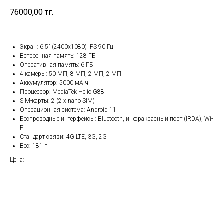
76000,00
тг.
Экран: 6.5" (2400x1080) IPS 90 Гц
Встроенная память: 128 ГБ
Оперативная память: 6 ГБ
4 камеры: 50 МП, 8 МП, 2 МП, 2 МП
Аккумулятор: 5000 мА·ч
Процессор: MediaTek Helio G88
SIM-карты: 2 (2 x nano SIM)
Операционная система: Android 11
Беспроводные интерфейсы: Bluetooth, инфракрасный порт (IRDA), Wi-
Fi
Стандарт связи: 4G LTE, 3G, 2G
Вес: 181 г
Цена: