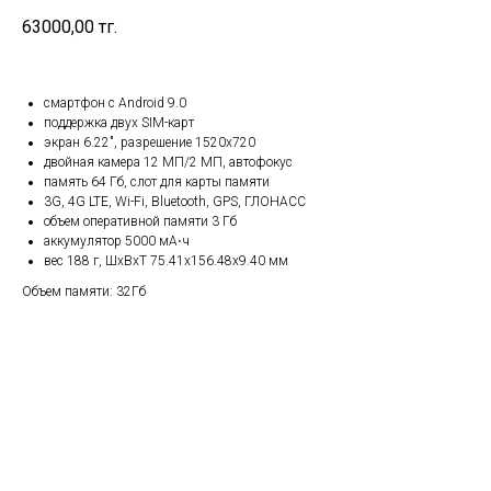
63000,00
тг.
смартфон с Android 9.0
поддержка двух SIM-карт
экран 6.22", разрешение 1520x720
двойная камера 12 МП/2 МП, автофокус
память 64 Гб, слот для карты памяти
3G, 4G LTE, Wi-Fi, Bluetooth, GPS, ГЛОНАСС
объем оперативной памяти 3 Гб
аккумулятор 5000 мА⋅ч
вес 188 г, ШxВxТ 75.41x156.48x9.40 мм
Объем памяти: 32Гб