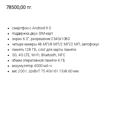
78500,00
тг.
смартфон с Android 9.0
поддержка двух SIM-карт
экран 6.3", разрешение 2340x1080
четыре камеры 48 МП/8 МП/2 МП/2 МП, автофокус
память 128 ГБ, слот для карты памяти
3G, 4G LTE, Wi-Fi, Bluetooth, NFC
объем оперативной памяти 4 ГБ
аккумулятор 4000 мА⋅ч
вес 200 г, ШxВxТ 75.40x161.15x8.60 мм