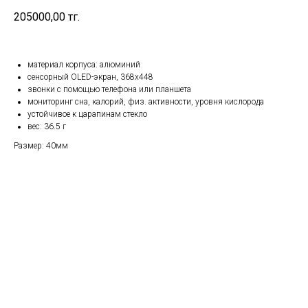
205000,00
тг.
материал корпуса: алюминий
сенсорный OLED-экран, 368x448
звонки с помощью телефона или планшета
мониторинг сна, калорий, физ. активности, уровня кислорода
устойчивое к царапинам стекло
вес: 36.5 г
Размер: 40мм