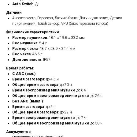
Auto Switch
: Да
Датчики
:
Акселерометр, Гироскоп, Датчик Холла, Датчик давления, Датчик
приближения, Touch сенсор, VPU (блок перехвата голоса)
Физические характеристики
:
Размер наушников
: 18.1 x 19.8 x 33.2 мм
Вес наушника
: 5.4 г
Размер чехла
: 48.7 x 58.9 x 24.4 мм
Вес чехла
: 46.5 г
Долговечность
: IP57
Время работы
:
С ANC (вкл.)
:
Время разговора
: до 4.5 ч
Общее время разговора
: до 20 ч
Время воспроизведения музыки
: до 6 ч
Общее время воспроизведения музыки
: до 26 ч
Без ANC (выкл.)
:
Время разговора
: до 5 ч
Общее время разговора
: до 22 ч
Время воспроизведения музыки
: до 7 ч
Общее время воспроизведения музыки
: до 30 ч
Аккумулятор
: