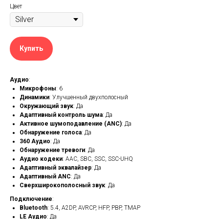
Цвет
Купить
Аудио
:
Микрофоны
: 6
Динамики
: Улучшенный двухполосный
Окружающий звук
: Да
Адаптивный контроль шума
: Да
Активное шумоподавление (ANC)
: Да
Обнаружение голоса
: Да
360 Аудио
: Да
Обнаружение тревоги
: Да
Аудио кодеки
: AAC, SBC, SSC, SSC-UHQ
Адаптивный эквалайзер
: Да
Адаптивный ANC
: Да
Сверхширокополосный звук
: Да
Подключение
:
Bluetooth
: 5.4, A2DP, AVRCP, HFP, PBP, TMAP
LE Аудио
: Да