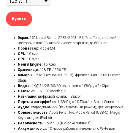
Купить
Экран:
13″ Liquid Retina, 2732×2048, IPS, True Tone, широкий
цветовой охват P3, антибликовое покрытие, до 600 нит
Процессор:
Apple M4
CPU:
10 ядер
GPU:
10 ядер
Neural Engine:
16 ядер
Хранилище:
128 ГБ / 256 ГБ
Камеры:
12 МП (основная, ƒ/1.8), фронтальная 12 МП Center
Stage
Видео:
4K@24/25/30/60fps, slow-mo 1080p до 240fps
Связь:
Wi-Fi 6E, Bluetooth 5.3
Навигация:
цифровой компас, iBeacon
Порты и интерфейсы:
USB-C (до 10 Гбит/с), Smart Connector
Аудио:
стереодинамики (ландшафтный режим), два микрофона
Совместимость:
Apple Pencil Pro, Apple Pencil (USB-C), Magic
Keyboard для iPad Air
Безопасность:
Touch ID (в кнопке питания)
Аккумулятор:
до 10 часов работы в интернете по Wi-Fi или