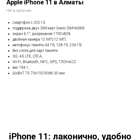
Apple iPhone 11 в Алматы
Нет в наличии
смартфон с iOS 13
поддержка двух SIM-карт (nano SIM+eSIM)
экран 6.1", разрешение 1792x828
двойная камера 12 МП/12 МП,
автофокус память 64 Гб, 128 Гб, 256 ГБ
без слота для карт памяти
3G, 4G LTE, LTE-A,
Wi-Fi, Bluetooth, NFC, GPS, ГЛОНАСС
вес 194 г,
ШxВxТ 75.70x150.90x8.30 мм
iPhone 11: лаконично, удобно