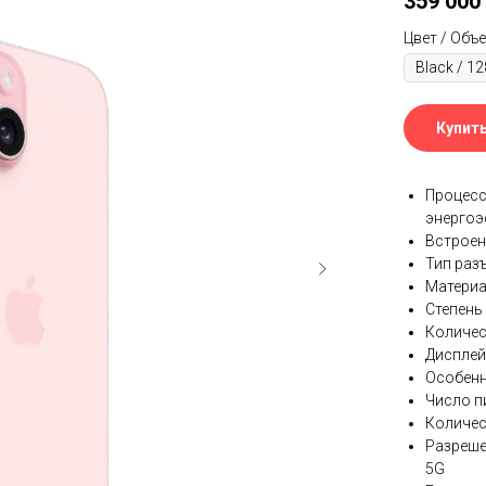
359 000
Цвет / Объ
Купит
Процессо
энергоэ
Встроенн
Тип раз
Материа
Степень
Количест
Дисплей:
Особенн
Число пи
Количес
Разреше
5G