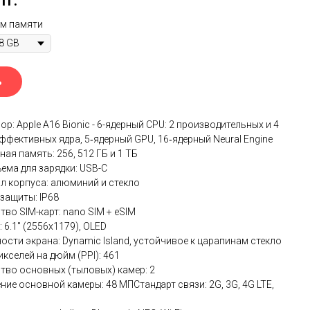
тг.
ем памяти
ь
р: Apple A16 Bionic - 6-ядерный CPU: 2 производительных и 4
ффективных ядра, 5‑ядерный GPU, 16‑ядерный Neural Engine
ая память: 256, 512 ГБ и 1 ТБ
ъема для зарядки: USB-C
л корпуса: алюминий и стекло
 защиты: IP68
во SIM-карт: nano SIM + eSIM
 6.1" (2556x1179), OLED
ости экрана: Dynamic Island, устойчивое к царапинам стекло
кселей на дюйм (PPI): 461
тво основных (тыловых) камер: 2
ние основной камеры: 48 МПСтандарт связи: 2G, 3G, 4G LTE,