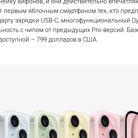
нейку айфонов, и они действительно впечатля
ет первым яблочным смартфоном тех, кто пред
дарту зарядки USB-C, многофункциональный Dy
ность с чипом от предыдущих Pro-версий. Баз
доступной – 799 долларов в США.