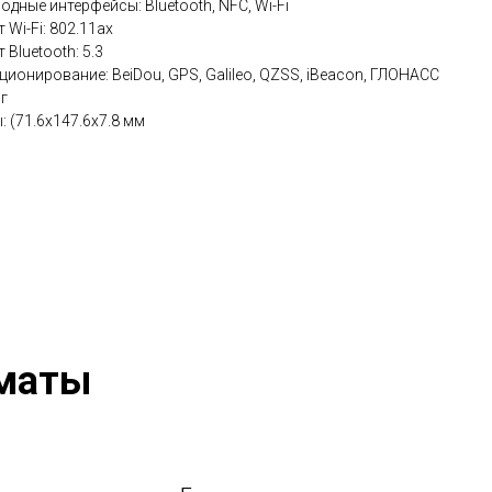
дные интерфейсы: Bluetooth, NFC, Wi-Fi
 Wi-Fi: 802.11ax
 Bluetooth: 5.3
ционирование: BeiDou, GPS, Galileo, QZSS, iBeacon, ГЛОНАСС
 г
 (71.6x147.6x7.8 мм
лматы