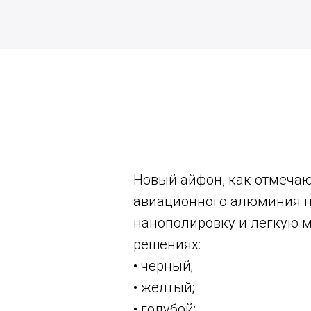
Новый айфон, как отмечаю
авиационного алюминия п
нанополировку и легкую ма
решениях:
• черный;
• желтый;
• голубой;