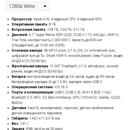
Процессор
: Apple A18, 6-ядерный CPU, 4-ядерный GPU
Оперативная память
: 8 ГБ
Встроенная память
: 128 ГБ, 256 ГБ, 512 ГБ
Дисплей
: 6,1" Super Retina XDR OLED, 2532×1170, 460 ppi, HDR10,
True Tone, контрастность 2 000 000:1, яркость до 800 нит
(стандартная), до 1200 нит (HDR)
Основная камера
: 48 МП Fusion, ƒ/1.6, OIS, 2x оптический зум,
цифровой зум до 5x, Smart HDR 5, ночной режим, Deep Fusion, видео
4K@24/25/30/60 fps
Фронтальная камера
: 12 МП TrueDepth, ƒ/1.9, автофокус, ночной
режим, видео 4K@25/30/60 fps
Батарея
: воспроизведение видео до 26 часов, аудио до 90 часов,
беспроводная зарядка Qi до 7,5 Вт, зарядка через USB-C
Операционная система
: iOS 18.3
Порты и коммуникации
: USB-C (USB 2.0), Wi-Fi 6 (802.11ax),
Bluetooth 5.3, NFC, 5G (без mmWave), GPS, ГЛОНАСС, Galileo, QZSS,
BeiDou
Датчики
: Face ID, акселерометр, гироскоп, датчик приближения,
датчик освещенности, барометр
Габариты
: 146,7×71,5×7,8 мм
Вес
: 167 г
Защита
: IP68 (до 6 м на 30 мин)