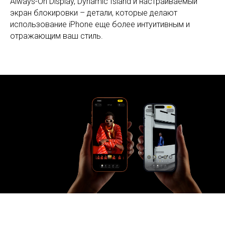
Always-On Display, Dynamic Island и настраиваемый
экран блокировки – детали, которые делают
использование iPhone еще более интуитивным и
отражающим ваш стиль.