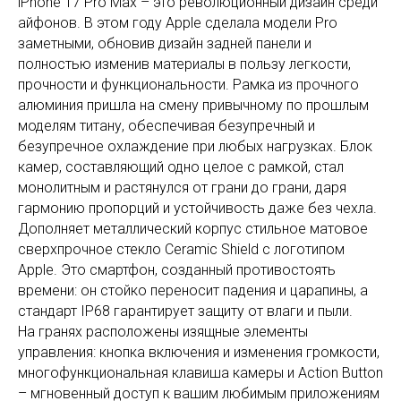
iPhone 17 Pro Max – это революционный дизайн среди
айфонов. В этом году Apple сделала модели Pro
заметными, обновив дизайн задней панели и
полностью изменив материалы в пользу легкости,
прочности и функциональности. Рамка из прочного
алюминия пришла на смену привычному по прошлым
моделям титану, обеспечивая безупречный и
безупречное охлаждение при любых нагрузках. Блок
камер, составляющий одно целое с рамкой, стал
монолитным и растянулся от грани до грани, даря
гармонию пропорций и устойчивость даже без чехла.
Дополняет металлический корпус стильное матовое
сверхпрочное стекло Ceramic Shield с логотипом
Apple. Это смартфон, созданный противостоять
времени: он стойко переносит падения и царапины, а
стандарт IP68 гарантирует защиту от влаги и пыли.
На гранях расположены изящные элементы
управления: кнопка включения и изменения громкости,
многофункциональная клавиша камеры и Action Button
– мгновенный доступ к вашим любимым приложениям