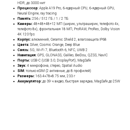
HDR, до 3000 нит
Процессор:
Apple A19 Pro, 6‑ядерный CPU, 6‑ядерный GPU,
Neural Engine, ray tracing
Память:
256 / 512 ГБ / 1 / 2 ТБ
Камеры:
48+48+48+12 МП (ширик, ультраширик, телефото 4x,
телефото 8x), фронтальная 18 МП, ProRAW, ProRes, Dolby Vision
4K 120 fps
Корпус:
алюминий, Ceramic Shield 2, влагозащита IP68
Цвета:
Silver, Cosmic Orange, Deep Blue
Связь:
5G, Wi‑Fi 7, Bluetooth 6, NFC, UWB 2
Навигация:
GPS, GLONASS, Galileo, BeiDou, QZSS, NavIC
Порты:
USB-C (USB 3.0, DisplayPort), MagSafe
Звук:
4 микрофона, стерео, Spatial Audio
SIM:
только eSIM (2 активные, до 8 профилей)
Размеры:
163.4×78×8.75 мм, 233 г
Аккумулятор:
до 39 ч видео, быстрая зарядка, MagSafe до 25W