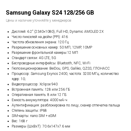
Samsung Galaxy S24 128/256 GB
Цены и наличие уточняйте у менеджеров
Дисплей: 6.2" (2340×1080), Full HD, Dynamic AMOLED 2X
Число пикселей на дюйм (PPI): 416
Частота обновления экрана: 120 Гц
Разрешение основных камер: 50 МП, 12MP, 10MP
Разрешение фронтальной камеры:12 МП
Стандарт связи: 4G LTE, 5G
Беспроводные интерфейсы: Bluetooth, NFC, Wi-Fi
Геопозиционирование: BeiDou, GPS, Galileo, QZSS, ГЛОНАСС
Процессор: Samsung Exynos 2400, частота: 3200 МГц; количество
ядер: 10;
Видеопроцессор: Xclipse 940
Встроенная память: 128 или 256 ГБ
Оперативная память: 8 или 12 ГБ
Емкость аккумулятора: 4000 мА⋅ч
Аутентификация: разблокировка по лицу, сканер отпечатка пальца
Степень защиты: IP68
SIM-карты: nano SIM + eSIM
Вес: 168 г
Размеры (ШxВxТ): 70.6x147x7.6 мм