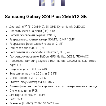
Samsung Galaxy S24 Plus 256/512 GB
Дисплей: 6.7" (3120×1440), 2K QHD, Dynamic AMOLED 2X
Число пикселей на дюйм (PPI): 513
Частота обновления экрана: 120 Гц
Разрешение основных камер: 50 МП, 12MP, 10MP
Разрешение фронтальной камеры:12 МП
Стандарт связи: 4G LTE, 5G
Беспроводные интерфейсы: Bluetooth, NFC, Wi-Fi
Геопозиционирование: BeiDou, GPS, Galileo, QZSS, ГЛОНАСС
Процессор: Samsung Exynos 2400, частота: 3200 МГц; количество
ядер: 10;
Видеопроцессор: Xclipse 940
Встроенная память: 256 или 512 ГБ
Оперативная память: 12 ГБ
Емкость аккумулятора: 4900 мА⋅ч
Аутентификация: разблокировка по лицу, сканер отпечатка пальца
Степень защиты: IP68
SIM-карты: nano SIM + eSIM
Вес: 197 г
Размеры (ШxВxТ): 75.9x158.5x7.7 мм