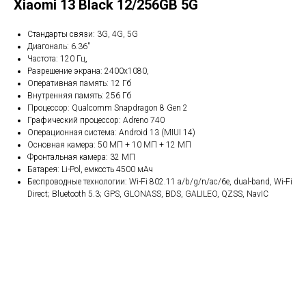
Xiaomi 13 Black 12/256GB 5G
Стандарты связи: 3G, 4G, 5G
Диагональ: 6.36''
Частота: 120 Гц,
Разрешение экрана: 2400x1080,
Оперативная память: 12 Гб
Внутренняя память: 256 Гб
Процессор: Qualcomm Snapdragon 8 Gen 2
Графический процессор: Adreno 740
Операционная система: Android 13 (MIUI 14)
Основная камера: 50 МП + 10 МП + 12 МП
Фронтальная камера: 32 МП
Батарея: Li-Pol, емкость 4500 мАч
Беспроводные технологии: Wi-Fi 802.11 a/b/g/n/ac/6e, dual-band, Wi-Fi
Direct; Bluetooth 5.3; GPS, GLONASS, BDS, GALILEO, QZSS, NavIC