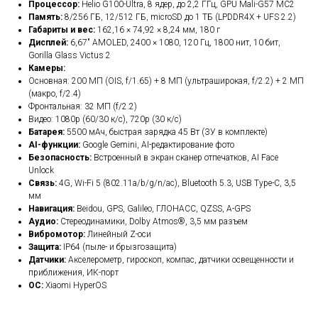
Процессор:
Helio G100-Ultra, 8 ядер, до 2,2 ГГц, GPU Mali-G57 MC2
Память:
8/256 ГБ, 12/512 ГБ, microSD до 1 ТБ (LPDDR4X + UFS 2.2)
Габариты и вес:
162,16 × 74,92 × 8,24 мм, 180 г
Дисплей:
6,67" AMOLED, 2400 × 1080, 120 Гц, 1800 нит, 10 бит,
Gorilla Glass Victus 2
Камеры:
Основная: 200 МП (OIS, f/1.65) + 8 МП (ультраширокая, f/2.2) + 2 МП
(макро, f/2.4)
Фронтальная: 32 МП (f/2.2)
Видео: 1080p (60/30 к/с), 720p (30 к/с)
Батарея:
5500 мАч, быстрая зарядка 45 Вт (ЗУ в комплекте)
AI-функции:
Google Gemini, AI-редактирование фото
Безопасность:
Встроенный в экран сканер отпечатков, AI Face
Unlock
Связь:
4G, Wi-Fi 5 (802.11a/b/g/n/ac), Bluetooth 5.3, USB Type-C, 3,5
мм
Навигация:
Beidou, GPS, Galileo, ГЛОНАСС, QZSS, A-GPS
Аудио:
Стереодинамики, Dolby Atmos®, 3,5 мм разъем
Вибромотор:
Линейный Z-оси
Защита:
IP64 (пыле- и брызгозащита)
Датчики:
Акселерометр, гироскоп, компас, датчики освещенности и
приближения, ИК-порт
ОС:
Xiaomi HyperOS