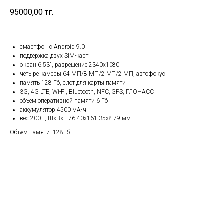
95000,00
тг.
смартфон с Android 9.0
поддержка двух SIM-карт
экран 6.53", разрешение 2340x1080
четыре камеры 64 МП/8 МП/2 МП/2 МП, автофокус
память 128 Гб, слот для карты памяти
3G, 4G LTE, Wi-Fi, Bluetooth, NFC, GPS, ГЛОНАСС
объем оперативной памяти 6 Гб
аккумулятор 4500 мА⋅ч
вес 200 г, ШxВxТ 76.40x161.35x8.79 мм
Объем памяти: 128Гб